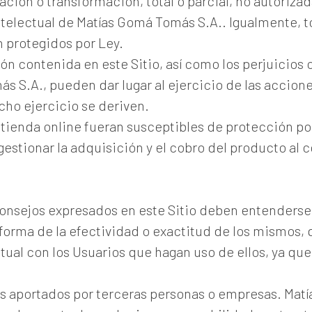
ción o transformación, total o parcial, no autorizad
telectual de Matías Gomá Tomás S.A.. Igualmente, to
n protegidos por Ley.
ción contenida en este Sitio, así como los perjuicio
ás S.A., pueden dar lugar al ejercicio de las accio
cho ejercicio se deriven.
 tienda online fueran susceptibles de protección po
gestionar la adquisición y el cobro del producto al
consejos expresados en este Sitio deben entenders
orma de la efectividad o exactitud de los mismos,
tual con los Usuarios que hagan uso de ellos, ya qu
os aportados por terceras personas o empresas. Mat