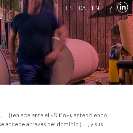
ES
CA
EN
FR
O
 […] (en adelante el «Sitio»), entendiendo
se accede a través del dominio […] y sus