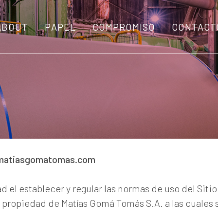
ABOUT
PAPEL
COMPROMISO
CONTACT
Aviso legal
matiasgomatomas.com
el establecer y regular las normas de uso del Sitio
s propiedad de Matías Gomá Tomás S.A. a las cuales 