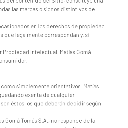
as del contenido del Sitio, constituye una
das las marcas o signos distintivos de
s ocasionados en los derechos de propiedad
nes que legalmente correspondan y, si
r Propiedad Intelectual, Matías Gomá
 consumidor.
e como simplemente orientativos. Matías
 quedando exenta de cualquier
e son éstos los que deberán decidir según
ías Gomá Tomás S.A., no responde de la